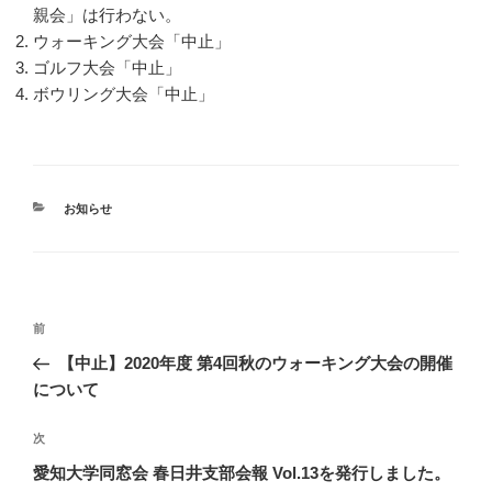
親会」は行わない。
ウォーキング大会「中止」
ゴルフ大会「中止」
ボウリング大会「中止」
カ
お知らせ
テ
ゴ
リ
ー
投
前
前
稿
の
【中止】2020年度 第4回秋のウォーキング大会の開催
ナ
投
について
ビ
稿
ゲ
次
次
の
ー
愛知大学同窓会 春日井支部会報 Vol.13を発行しました。