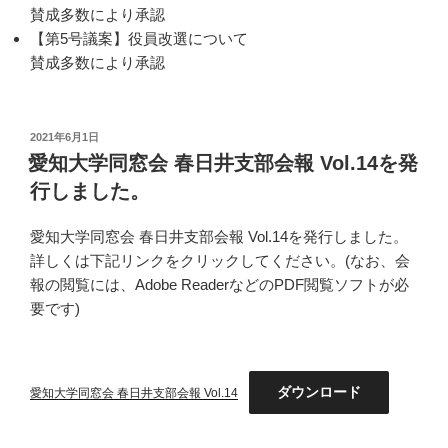
賛成多数により承認
【第5号議案】役員改選について
賛成多数により承認
投
2021年6月1日
稿
愛知大学同窓会 春日井支部会報 Vol.14を発
日:
行しました。
愛知大学同窓会 春日井支部会報 Vol.14を発行しました。
詳しくは下記リンクをクリックしてください。(なお、会
報の閲覧には、Adobe ReaderなどのPDF閲覧ソフトが必
要です)
ダウンロード
愛知大学同窓会 春日井支部会報 Vol.14