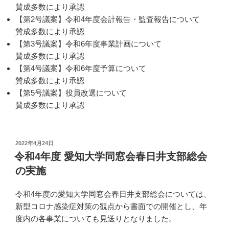
賛成多数により承認
【第2号議案】令和4年度会計報告・監査報告について
賛成多数により承認
【第3号議案】令和6年度事業計画について
賛成多数により承認
【第4号議案】令和6年度予算について
賛成多数により承認
【第5号議案】役員改選について
賛成多数により承認
投
2022年4月24日
稿
令和4年度 愛知大学同窓会春日井支部総会
日:
の実施
令和4年度の愛知大学同窓会春日井支部総会については、
新型コロナ感染症対策の観点から書面での開催とし、年
度内の各事業についても見送りとなりました。