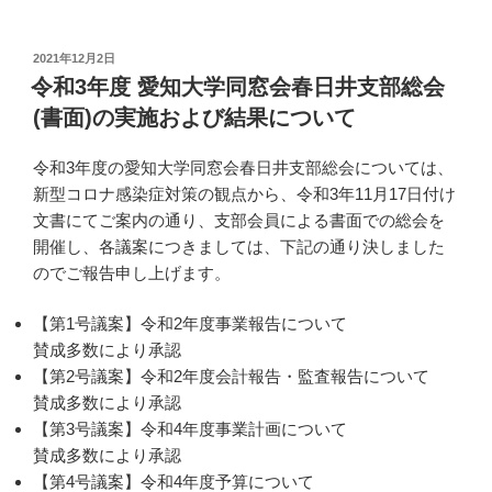
投
2021年12月2日
稿
令和3年度 愛知大学同窓会春日井支部総会
日:
(書面)の実施および結果について
令和3年度の愛知大学同窓会春日井支部総会については、
新型コロナ感染症対策の観点から、令和3年11月17日付け
文書にてご案内の通り、支部会員による書面での総会を
開催し、各議案につきましては、下記の通り決しました
のでご報告申し上げます。
【第1号議案】令和2年度事業報告について
賛成多数により承認
【第2号議案】令和2年度会計報告・監査報告について
賛成多数により承認
【第3号議案】令和4年度事業計画について
賛成多数により承認
【第4号議案】令和4年度予算について