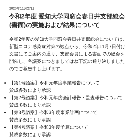
投
2020年11月27日
稿
令和2年度 愛知大学同窓会春日井支部総会
日:
(書面)の実施および結果について
令和2年度の愛知大学同窓会春日井支部総会については、
新型コロナ感染症対策の観点から、令和2年11月7日付け
文書にてご案内の通り、支部会員による書面での総会を
開催し、各議案につきましてはね下記の通り決しました
のでご報告申し上げます。
【第1号議案】令和元年度事業報告について
賛成多数により承認
【第2号議案】令和元年度会計報告・監査報告について
賛成多数により承認
【第3号議案】令和3年度事業計画について
賛成多数により承認
【第4号議案】令和3年度予算について
賛成多数により承認