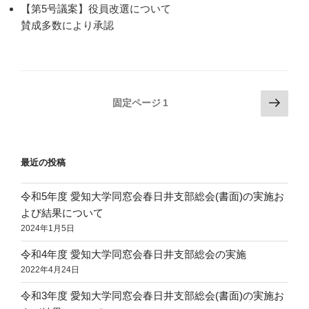
【第5号議案】役員改選について
賛成多数により承認
投
次
固定ページ
1
の
稿
ペ
の
ー
ペ
最近の投稿
ジ
ー
ジ
令和5年度 愛知大学同窓会春日井支部総会(書面)の実施お
よび結果について
送
2024年1月5日
り
令和4年度 愛知大学同窓会春日井支部総会の実施
2022年4月24日
令和3年度 愛知大学同窓会春日井支部総会(書面)の実施お