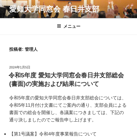
コ
愛知大学同窓会 春日井支部
ン
テ
ン
メニュー
ツ
へ
ス
投稿者:
管理人
キ
ッ
投
2024年1月5日
プ
稿
令和5年度 愛知大学同窓会春日井支部総会
日:
(書面)の実施および結果について
令和5年度の愛知大学同窓会春日井支部総会については、
令和5年11月付け文書にてご案内の通り、支部会員による
書面での総会を開催し、各議案につきましては、下記の
通り決しましたのでご報告申し上げます。
【第1号議案】令和4年度事業報告について