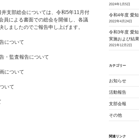
2024年1月5日
井支部総会については、令和5年11月付
令和4年度 愛
会員による書面での総会を開催し、各議
2022年4月24日
決しましたのでご報告申し上げます。
令和3年度 愛
実施および結
報告について
2021年12月2日
報告・監査報告について
カテゴリー
計画について
お知らせ
について
活動報告
て
支部会報
その他
関連リンク