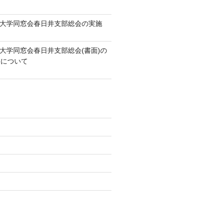
知大学同窓会春日井支部総会の実施
知大学同窓会春日井支部総会(書面)の
果について