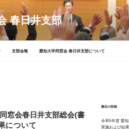
会 春日井支部
告
支部会報
愛知大学同窓会 春日井支部について
最近の投稿
学同窓会春日井支部総会(書
令和5年度 愛
結果について
実施および結