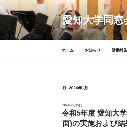
コ
ン
テ
愛知大学同窓
ン
ツ
へ
ス
ホーム
お知らせ
活動報
キ
ッ
プ
月:
2024年1月
投
2024年1月5日
稿
令和5年度 愛知大
日:
面)の実施および