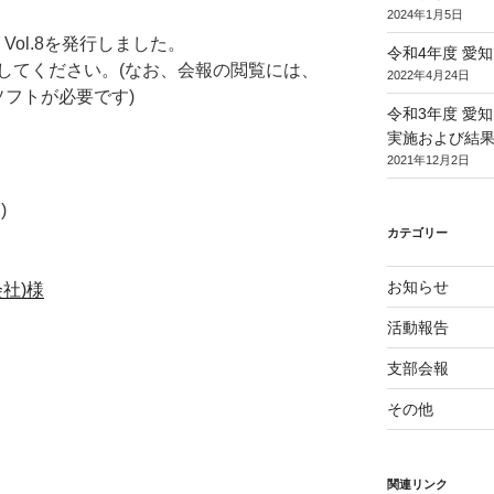
2024年1月5日
Vol.8を発行しました。
令和4年度 愛
してください。(なお、会報の閲覧には、
2022年4月24日
閲覧ソフトが必要です)
令和3年度 愛
実施および結
2021年12月2日
)
カテゴリー
お知らせ
社)様
活動報告
支部会報
その他
関連リンク