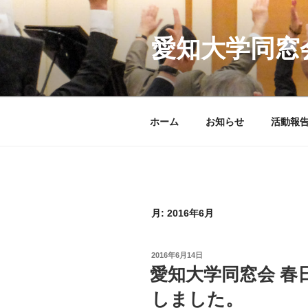
コ
ン
テ
愛知大学同窓
ン
ツ
へ
ス
ホーム
お知らせ
活動報
キ
ッ
プ
月:
2016年6月
投
2016年6月14日
稿
愛知大学同窓会 春日
日:
しました。