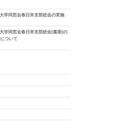
知大学同窓会春日井支部総会の実施
知大学同窓会春日井支部総会(書面)の
果について