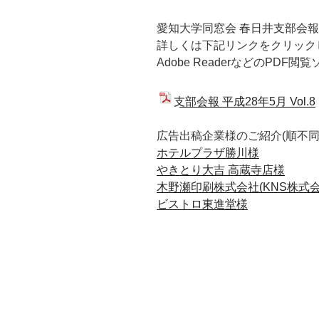
愛知大学同窓会 春日井支部会報 
詳しくは下記リンクをクリック
Adobe ReaderなどのPDF
支部会報 平成28年5月 Vol.8
広告出稿企業様のご紹介(順不同
ホテルプラザ勝川様
やきとり大吉 高蔵寺店様
木野瀬印刷株式会社(KNS株式会
ビストロ東進堂様