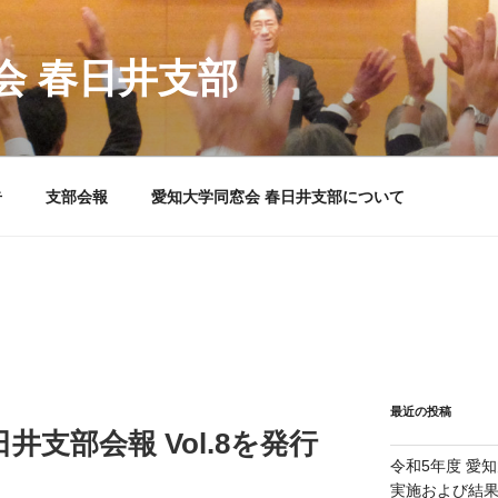
会 春日井支部
告
支部会報
愛知大学同窓会 春日井支部について
最近の投稿
井支部会報 Vol.8を発行
令和5年度 愛
実施および結